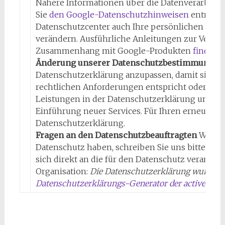
Nähere Informationen über die Datenverarbeit
Sie
den Google-Datenschutzhinweisen
entnehme
Datenschutzcenter auch Ihre persönlichen Date
verändern. Ausführliche Anleitungen zur Verwa
Zusammenhang mit Google-Produkten
finden S
Ãnderung unserer Datenschutzbestimmungen
Datenschutzerklärung anzupassen, damit sie ste
rechtlichen Anforderungen entspricht oder um
Leistungen in der Datenschutzerklärung umzuset
Einführung neuer Services. Für Ihren erneuten 
Datenschutzerklärung.
Fragen an den Datenschutzbeauftragten
Wenn S
Datenschutz haben, schreiben Sie uns bitte ein
sich direkt an die für den Datenschutz verantwo
Organisation:
Die Datenschutzerklärung wurde m
Datenschutzerklärungs-Generator der activeMind 